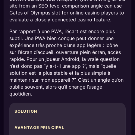
site from an SEO-level comparison angle can use
Gates of Olympus slot for online casino players
to
evaluate a closely connected casino feature.
Par rapport à une PWA, l’écart est encore plus
subtil. Une PWA bien conçue peut donner une
expérience très proche d’une app légère : icône
sur l’écran d’accueil, ouverture plein écran, accès
rapide. Pour un joueur Android, la vraie question
n’est donc pas “y a-t-il une app ?”, mais “quelle
solution est la plus stable et la plus simple à
maintenir sur mon appareil ?”. C’est un angle qu’on
oublie souvent, alors qu’il change l’usage
quotidien.
SOLUTION
AVANTAGE PRINCIPAL