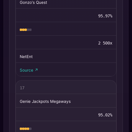
Gonzo's Quest
95.97%
3/5
2 500x
NetEnt
Source ↗
17
Genie Jackpots Megaways
95.02%
4/5