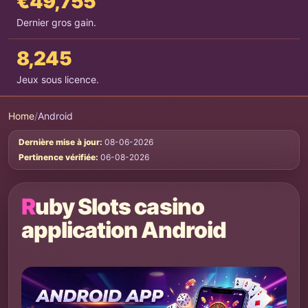
€49,755
Dernier gros gain.
8,245
Jeux sous licence.
Home
/
Android
Dernière mise à jour:
08-06-2026
Pertinence vérifiée:
06-08-2026
Ruby Slots casino
application Android