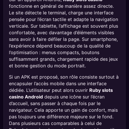
fonctionne en général de manière assez directe.
Le site détecte le terminal, charge une interface
pensée pour l’écran tactile et adapte la navigation
verticale. Sur tablette, l’affichage est souvent plus
confortable, avec davantage d’éléments visibles
sans avoir à faire défiler la page. Sur smartphone,
l’expérience dépend beaucoup de la qualité de
l’optimisation : menus compacts, boutons
suffisamment grands, chargement rapide des jeux
et bonne gestion du mode portrait.
Si un APK est proposé, son rôle consiste surtout à
encapsuler l’accès mobile dans une interface
dédiée. L’utilisateur peut alors ouvrir
Ruby slots
casino Android
depuis une icône sur l’écran
d’accueil, sans passer à chaque fois par le
navigateur. Cela apporte un gain de confort, mais
pas toujours une différence majeure sur le fond.
Dans plusieurs cas comparables à celui de