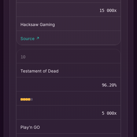
15 000x
Hacksaw Gaming
Source ↗
10
Testament of Dead
96.20%
4/5
5 000x
Play'n GO