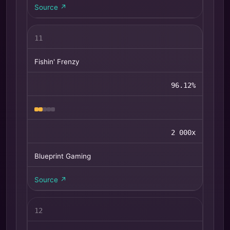
Source ↗
11
Fishin' Frenzy
96.12%
2/5
2 000x
Blueprint Gaming
Source ↗
12