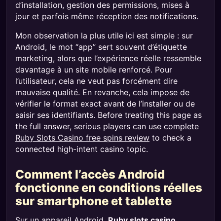
d’installation, gestion des permissions, mises à
jour et parfois même réception des notifications.
Mon observation la plus utile ici est simple : sur
Android, le mot “app” sert souvent d’étiquette
marketing, alors que l’expérience réelle ressemble
davantage à un site mobile renforcé. Pour
l’utilisateur, cela ne veut pas forcément dire
mauvaise qualité. En revanche, cela impose de
vérifier le format exact avant de l’installer ou de
saisir ses identifiants. Before treating this page as
the full answer, serious players can use
complete
Ruby Slots Casino free spins review
to check a
connected high-intent casino topic.
Comment l’accès Android
fonctionne en conditions réelles
sur smartphone et tablette
Sur un appareil Android,
Ruby slots casino