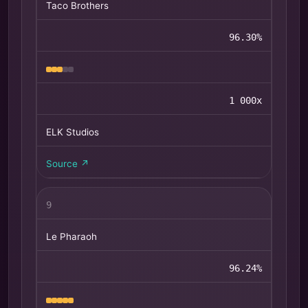
Taco Brothers
96.30%
3/5
1 000x
ELK Studios
Source ↗
9
Le Pharaoh
96.24%
5/5