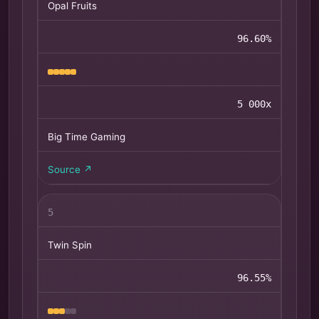
Opal Fruits
96.60%
5/5
5 000x
Big Time Gaming
Source ↗
5
Twin Spin
96.55%
3/5