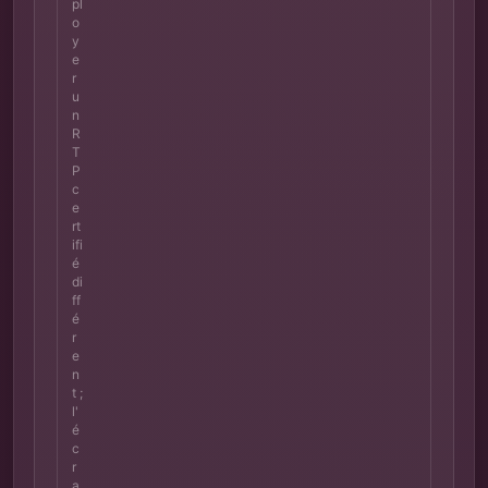
pl
o
y
e
r
u
n
R
T
P
c
e
rt
ifi
é
di
ff
é
r
e
n
t ;
l'
é
c
r
a